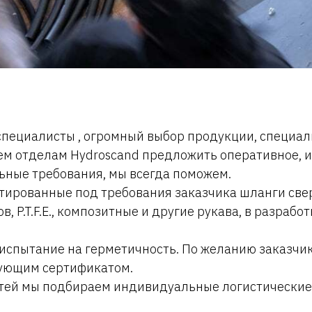
специалисты , огромный выбор продукции, специа
ем отделам Hydroscand предложить оперативное, 
льные требования, мы всегда поможем.
тированные под требования заказчика шланги свер
в, P.T.F.E., композитные и другие рукава, в разра
испытание на герметичность. По желанию заказчи
вующим сертификатом.
астей мы подбираем индивидуальные логистически